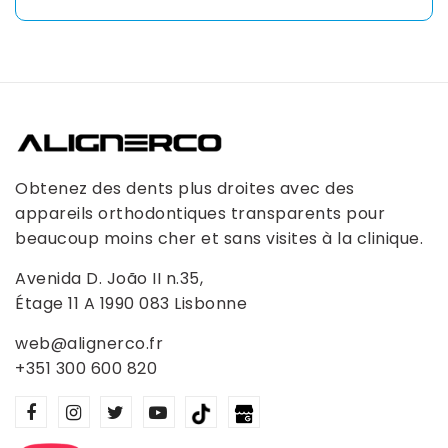
Asia
Pacific
Australia
Obtenez des dents plus droites avec des
New
appareils orthodontiques transparents pour
beaucoup moins cher et sans visites à la clinique.
Zealand
Avenida D. João II n.35,
Étage 11 A 1990 083 Lisbonne
Malaysia
web@alignerco.fr
+351 300 600 820