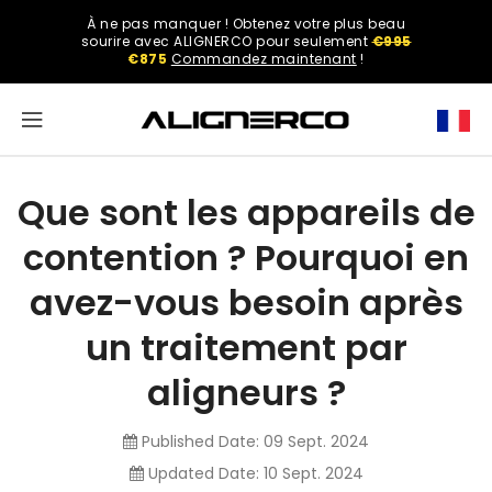
ASSER
À ne pas manquer ! Obtenez votre plus beau
U
Select
sourire avec ALIGNERCO pour seulement
€995
ONTENU
your
€875
Commandez maintenant
!
region.
North
America
Que sont les appareils de
United
contention ? Pourquoi en
States
avez-vous besoin après
un traitement par
English
aligneurs ?
Published Date:
09 Sept. 2024
Spanish
Updated Date:
10 Sept. 2024