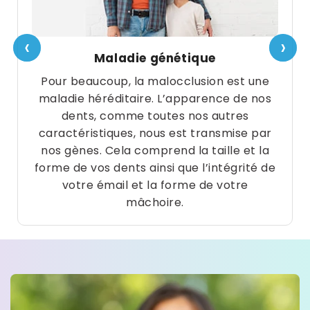
Asia
Pacific
‹
‹
›
›
Maladie génétique
Pour beaucoup, la malocclusion est une
Australia
maladie héréditaire. L’apparence de nos
dents, comme toutes nos autres
caractéristiques, nous est transmise par
nos gènes. Cela comprend la taille et la
New
forme de vos dents ainsi que l’intégrité de
Zealand
votre émail et la forme de votre
mâchoire.
Malaysia