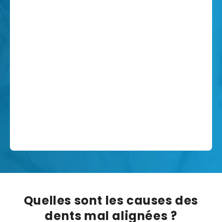
Canada
English
Europe
Italy
English
Portugal
Quelles sont les causes des
Portuguese
dents mal alignées ?