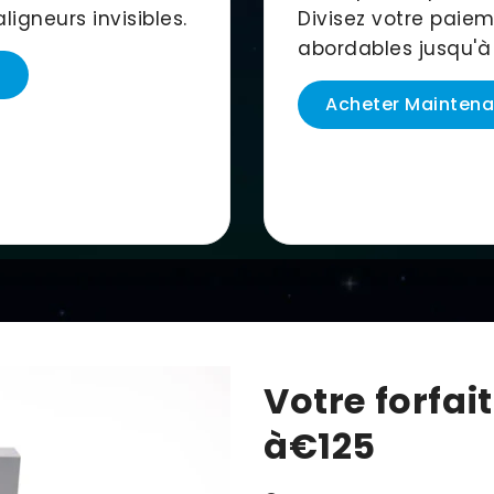
ligneurs invisibles.
Divisez votre paie
abordables jusqu'à
t
Acheter Maintena
Votre forfai
à
€125