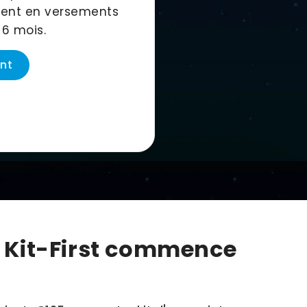
ment en versements
 6 mois.
nt
t Kit-First commence