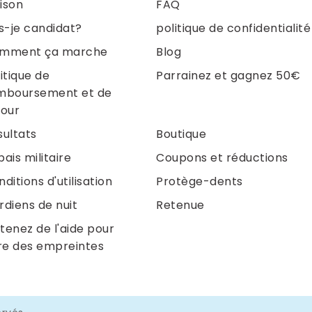
ison
FAQ
is-je candidat?
politique de confidentialité
mment ça marche
Blog
itique de
Parrainez et gagnez 50€
mboursement et de
tour
sultats
Boutique
ais militaire
Coupons et réductions
ditions d'utilisation
Protège-dents
rdiens de nuit
Retenue
tenez de l'aide pour
ire des empreintes