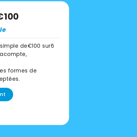
€100
le
 simple de
€100
sur
6
acompte,
les formes de
eptées.
nt