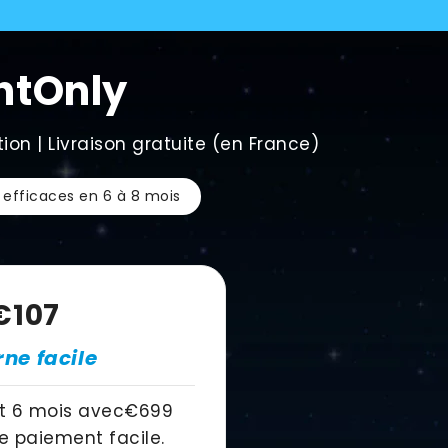
htOnly
ion | Livraison gratuite (en France)
 efficaces en 6 à 8 mois
€107
rne facile
 6 mois avec
€699
 paiement facile.