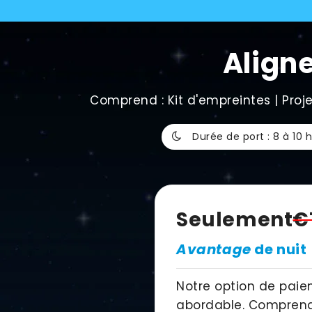
Align
Comprend : Kit d'empreintes | Proje
Durée de port : 8 à 10
Seulement
€
Avantage
de nuit
Notre option de paie
abordable. Comprend