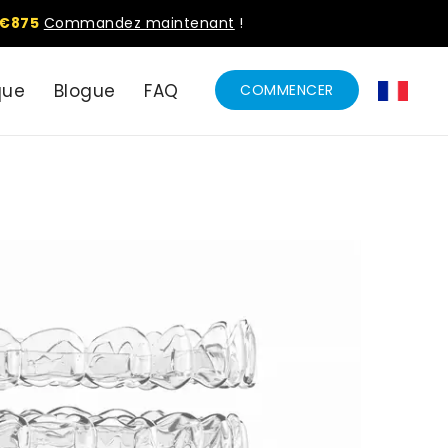
€875
Commandez maintenant
!
que
Blogue
FAQ
COMMENCER