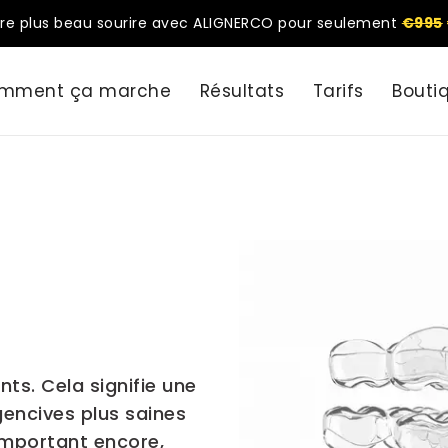
re plus beau sourire avec ALIGNERCO pour seulement
€995
mment ça marche
Résultats
Tarifs
Bouti
nts. Cela signifie une
gencives plus saines
 important encore,