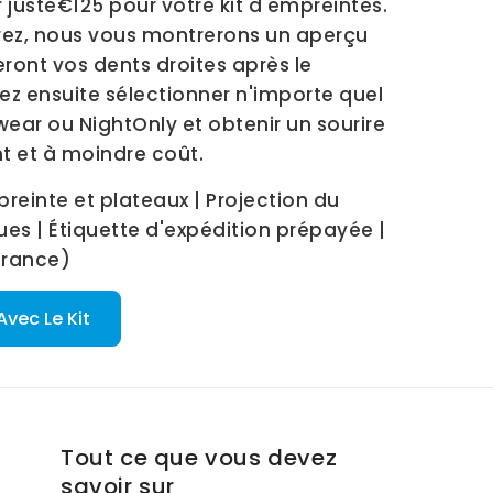
juste
€125
pour votre kit d'empreintes.
rrez, nous vous montrerons un aperçu
ront vos dents droites après le
ez ensuite sélectionner n'importe quel
wear ou NightOnly et obtenir un sourire
t et à moindre coût.
einte et plateaux | Projection du
oues | Étiquette d'expédition prépayée |
 France)
vec Le Kit
Tout ce que vous devez
savoir sur