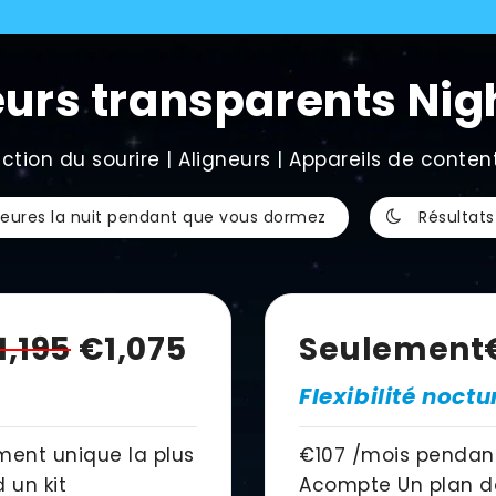
eurs transparents Nig
ction du sourire | Aligneurs | Appareils de content
 heures la nuit pendant que vous dormez
Résultats
1,195
€1,075
Seulement
Flexibilité noctu
ment unique la plus
€107
/mois pendant
 un kit
Acompte Un plan de