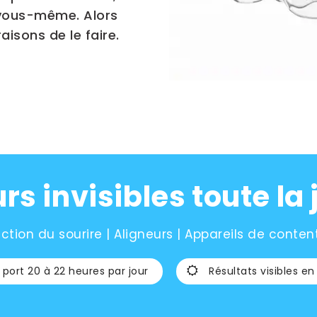
e vous-même. Alors
aisons de le faire.
rs invisibles toute la
ction du sourire | Aligneurs | Appareils de content
port 20 à 22 heures par jour
Résultats visibles en