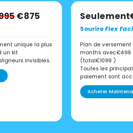
995
€875
Seulement
Sourire
Flex Faci
ment unique la plus
Plan de versement
 un kit
months
avec
€499
ligneurs invisibles.
(total
€1099
)
Toutes les principa
t
paiement sont acc
Acheter Maintena