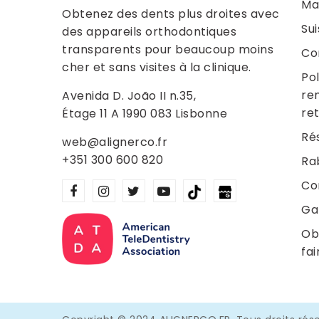
Ma
Obtenez des dents plus droites avec
Su
des appareils orthodontiques
transparents pour beaucoup moins
Co
cher et sans visites à la clinique.
Pol
re
Avenida D. João II n.35,
re
Étage 11 A 1990 083 Lisbonne
Ré
web@alignerco.fr
+351 300 600 820
Rab
Con
Ga
Ob
fa