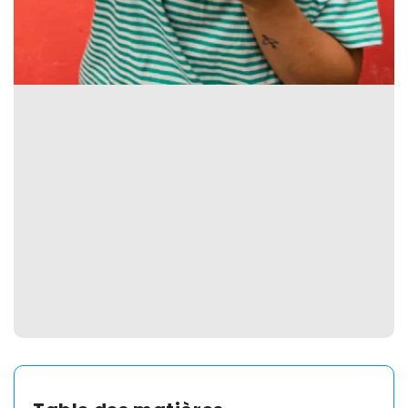
Spain
English
France
English
Netherland
English
Switzerland
English