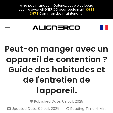
ASSER
À ne pas manquer ! Obtenez votre plus beau
U
Select
sourire avec ALIGNERCO pour seulement
€995
ONTENU
your
€875
Commandez maintenant
!
region.
North
America
Peut-on manger avec un
United
appareil de contention ?
States
Guide des habitudes et
de l'entretien de
English
l'appareil.
Published Date:
09 Juil. 2025
Spanish
Updated Date:
09 Juil. 2025
Reading Time: 6 Min