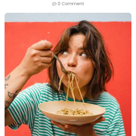
Canada
0 Comment
English
Europe
Italy
English
Portugal
Portuguese