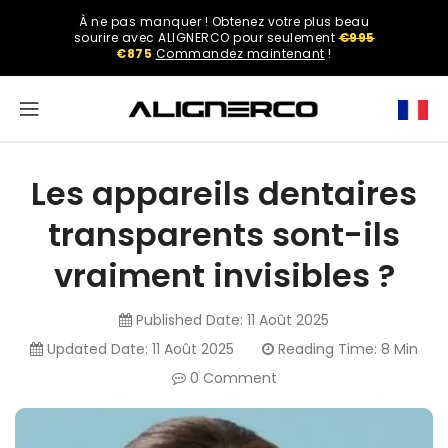
ASSER
À ne pas manquer ! Obtenez votre plus beau
U
Select
sourire avec ALIGNERCO pour seulement
€995
ONTENU
your
€875
Commandez maintenant
!
region.
North
America
Les appareils dentaires
United
transparents sont-ils
States
vraiment invisibles ?
English
Published Date:
11 Août 2025
Updated Date:
11 Août 2025
Reading Time: 8 Min
0 Comment
Spanish