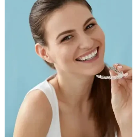
Canada
English
Europe
Italy
English
Portugal
Portuguese