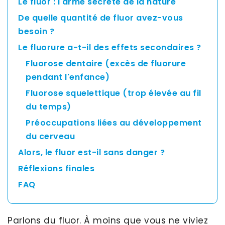
Le fluor : l'arme secrète de la nature
Asia
De quelle quantité de fluor avez-vous
Pacific
besoin ?
Le fluorure a-t-il des effets secondaires ?
Australia
Fluorose dentaire (excès de fluorure
pendant l'enfance)
Fluorose squelettique (trop élevée au fil
New
du temps)
Zealand
Préoccupations liées au développement
du cerveau
Alors, le fluor est-il sans danger ?
Malaysia
Réflexions finales
FAQ
Parlons du fluor. À moins que vous ne viviez