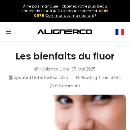
ASSER
À ne pas manquer ! Obtenez votre plus beau
U
Select
sourire avec ALIGNERCO pour seulement
€995
ONTENU
your
€875
Commandez maintenant
!
region.
North
America
Les bienfaits du fluor
United
States
Published Date:
05 Mai 2025
Updated Date:
05 Mai 2025
Reading Time: 6 Min
0 Comment
English
Spanish