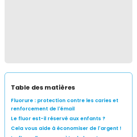
Spain
English
France
English
Netherland
Table des matières
English
Fluorure : protection contre les caries et
Switzerland
renforcement de l'émail
Le fluor est-il réservé aux enfants ?
English
Cela vous aide à économiser de l'argent !