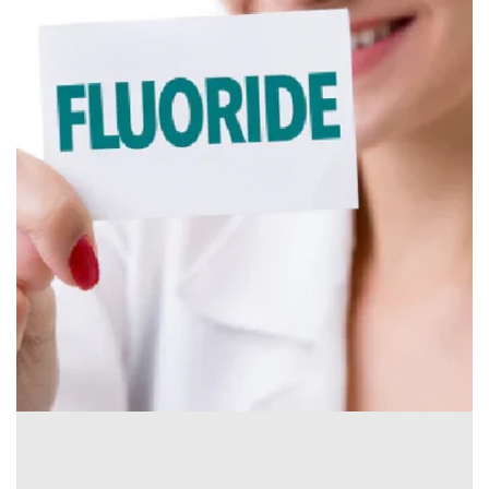
Canada
English
Europe
Italy
English
Portugal
Portuguese