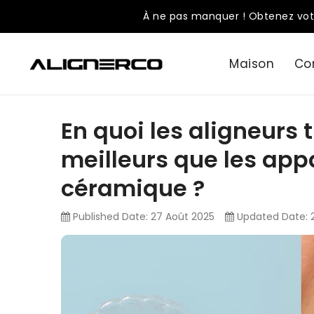
ASSER
À ne pas manquer ! Obtenez vot
U
ONTENU
Maison
Co
En quoi les aligneurs 
meilleurs que les app
céramique ?
Published Date:
27 Août 2025
Updated Date: