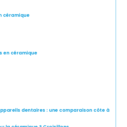
en céramique
es en céramique
ppareils dentaires : une comparaison côte à
ou la céramique ? Croisillons