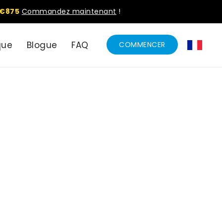
€875
Commandez maintenant
!
que
Blogue
FAQ
COMMENCER