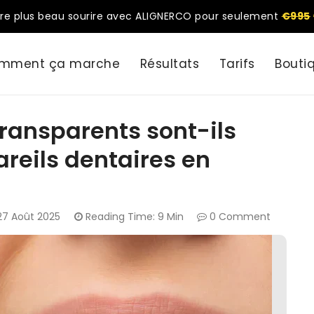
re plus beau sourire avec ALIGNERCO pour seulement
€995
mment ça marche
Résultats
Tarifs
Bouti
transparents sont-ils
areils dentaires en
27 Août 2025
Reading Time: 9 Min
0 Comment