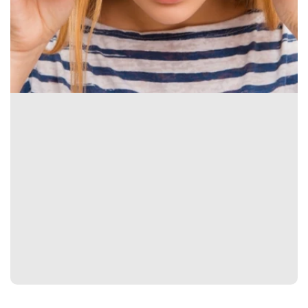
Spain
English
France
English
Netherland
English
Switzerland
English