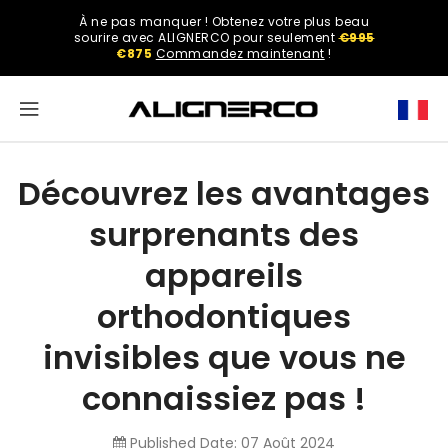
ASSER
À ne pas manquer ! Obtenez votre plus beau
U
Select
sourire avec ALIGNERCO pour seulement
€995
ONTENU
your
€875
Commandez maintenant
!
region.
North
America
Découvrez les avantages
United
surprenants des
States
appareils
orthodontiques
English
invisibles que vous ne
connaissiez pas !
Spanish
Published Date:
07 Août 2024