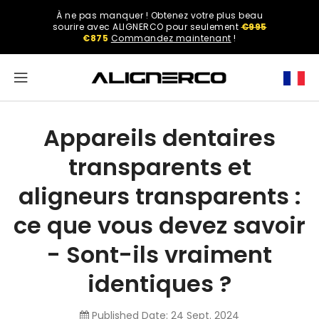
ASSER
À ne pas manquer ! Obtenez votre plus beau
U
Select
sourire avec ALIGNERCO pour seulement
€995
ONTENU
your
€875
Commandez maintenant
!
region.
North
America
Appareils dentaires
United
transparents et
States
aligneurs transparents :
ce que vous devez savoir
English
- Sont-ils vraiment
identiques ?
Spanish
Published Date:
24 Sept. 2024