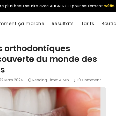
re plus beau sourire avec ALIGNERCO pour seulement
€995
mment ça marche
Résultats
Tarifs
Bouti
s orthodontiques
découverte du monde des
ts
22 Mars 2024
Reading Time: 4 Min
0 Comment