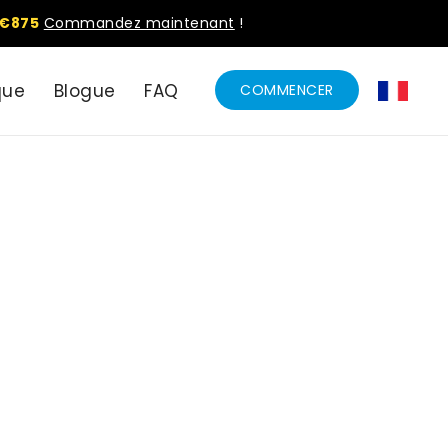
€875
Commandez maintenant
!
que
Blogue
FAQ
COMMENCER