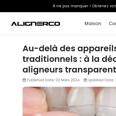
ASSER
À ne pas manquer ! Obtenez vot
U
ONTENU
Maison
Co
Au-delà des appareil
traditionnels : à la 
aligneurs transparen
Published Date:
02 Mars 2024
Updated Date: