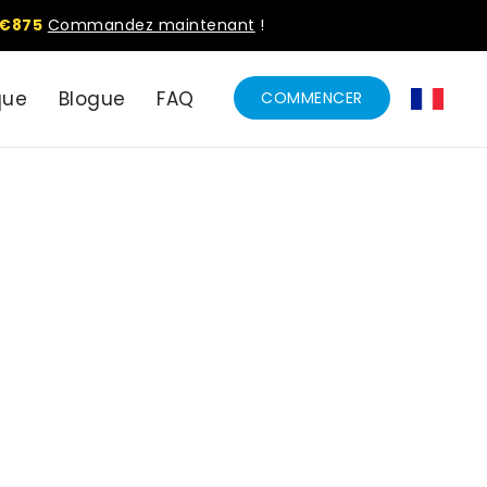
€875
Commandez maintenant
!
que
Blogue
FAQ
COMMENCER