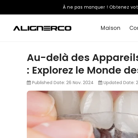
ASSER
À ne pas manquer ! Obtenez vot
U
ONTENU
Maison
Co
Au-delà des Appareils
: Explorez le Monde de
Published Date:
26 Nov. 2024
Updated Date: