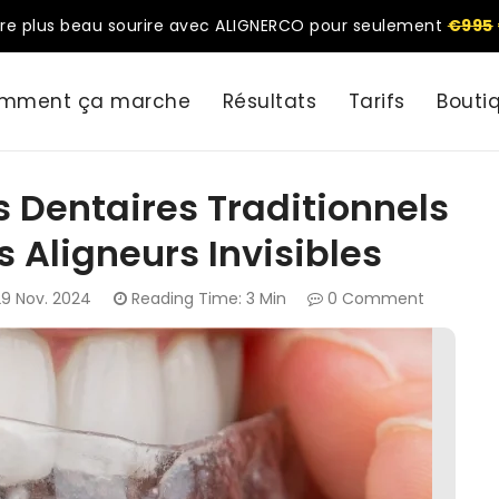
re plus beau sourire avec ALIGNERCO pour seulement
€995
mment ça marche
Résultats
Tarifs
Bouti
 Dentaires Traditionnels
s Aligneurs Invisibles
29 Nov. 2024
Reading Time: 3 Min
0 Comment