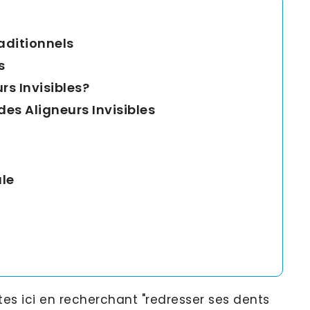
raditionnels
s
s Invisibles?
des Aligneurs Invisibles
ale
êtes ici en recherchant "redresser ses dents