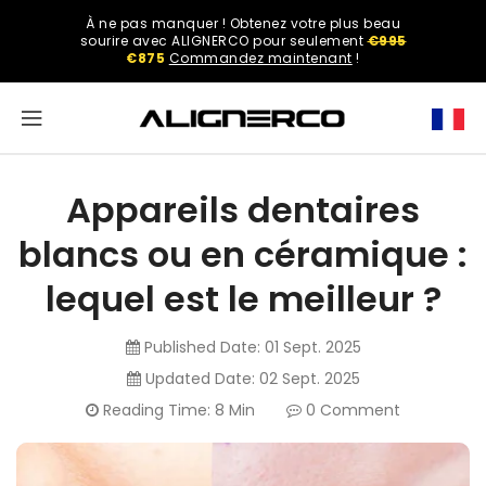
ASSER
À ne pas manquer ! Obtenez votre plus beau
U
Select
sourire avec ALIGNERCO pour seulement
€995
ONTENU
your
€875
Commandez maintenant
!
region.
North
America
Appareils dentaires
United
blancs ou en céramique :
States
lequel est le meilleur ?
English
Published Date:
01 Sept. 2025
Updated Date:
02 Sept. 2025
Reading Time: 8 Min
0 Comment
Spanish