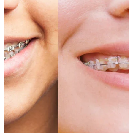
Canada
English
Europe
Italy
English
Portugal
Portuguese