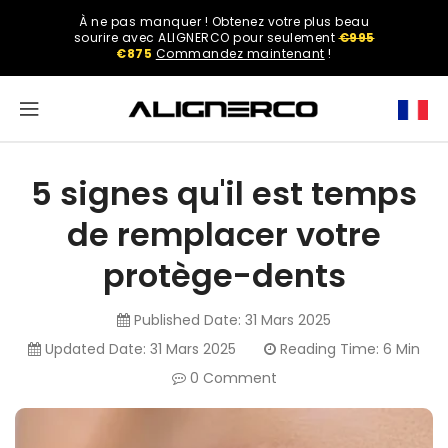
ASSER
À ne pas manquer ! Obtenez votre plus beau
U
Select
sourire avec ALIGNERCO pour seulement
€995
ONTENU
your
€875
Commandez maintenant
!
region.
North
America
5 signes qu'il est temps
United
de remplacer votre
States
protège-dents
English
Published Date:
31 Mars 2025
Updated Date:
31 Mars 2025
Reading Time: 6 Min
0 Comment
Spanish