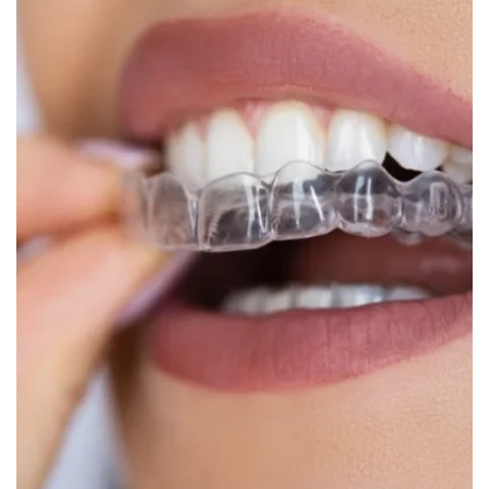
Canada
English
Europe
Italy
English
Portugal
Portuguese