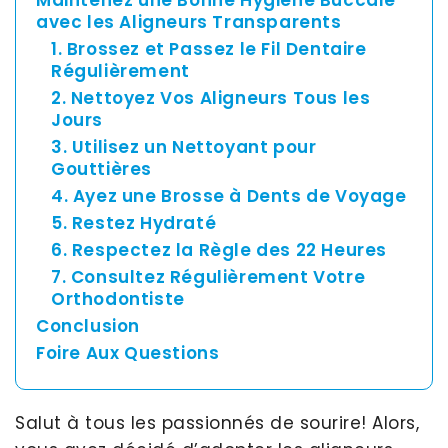
Maintenez une Bonne Hygiène Buccale
Asia
avec les Aligneurs Transparents
Pacific
1. Brossez et Passez le Fil Dentaire
Régulièrement
2. Nettoyez Vos Aligneurs Tous les
Jours
Australia
3. Utilisez un Nettoyant pour
Gouttières
4. Ayez une Brosse à Dents de Voyage
New
5. Restez Hydraté
Zealand
6. Respectez la Règle des 22 Heures
7. Consultez Régulièrement Votre
Orthodontiste
Conclusion
Malaysia
Foire Aux Questions
Salut à tous les passionnés de sourire! Alors,