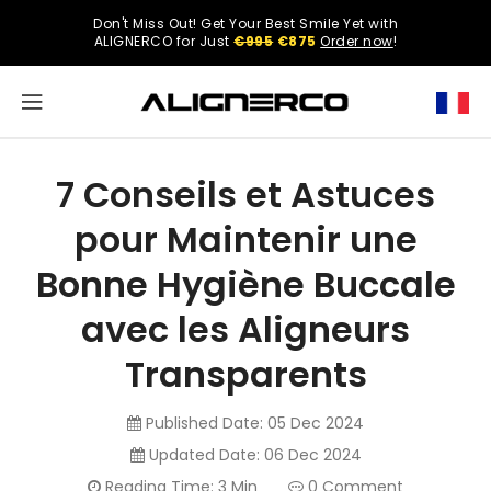
ONTENT
Don't Miss Out! Get Your Best Smile Yet with
Select
ALIGNERCO for Just
€995
€875
Order now
!
your
region.
North
America
7 Conseils et Astuces
United
pour Maintenir une
States
Bonne Hygiène Buccale
avec les Aligneurs
English
Transparents
Published Date:
05 Dec 2024
Spanish
Updated Date:
06 Dec 2024
Reading Time: 3 Min
0 Comment