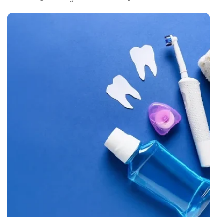
Canada
English
Europe
Italy
English
Portugal
Portuguese