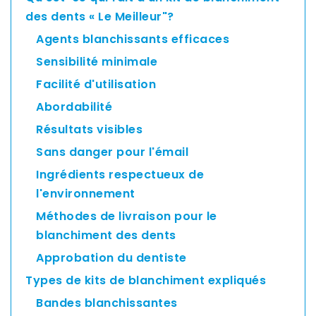
Asia
des dents « Le Meilleur"?
Pacific
Agents blanchissants efficaces
Sensibilité minimale
Facilité d'utilisation
Australia
Abordabilité
Résultats visibles
New
Sans danger pour l'émail
Zealand
Ingrédients respectueux de
l'environnement
Méthodes de livraison pour le
Malaysia
blanchiment des dents
Approbation du dentiste
Types de kits de blanchiment expliqués
Bandes blanchissantes