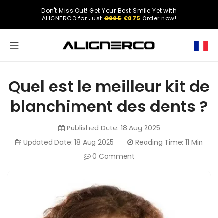
ONTENT
Don't Miss Out! Get Your Best Smile Yet with
Select
ALIGNERCO for Just
€995
€875
Order now
!
your
region.
North
America
Quel est le meilleur kit de
United
blanchiment des dents ?
States
Published Date:
18 Aug 2025
Updated Date:
18 Aug 2025
Reading Time: 11 Min
English
0 Comment
Spanish