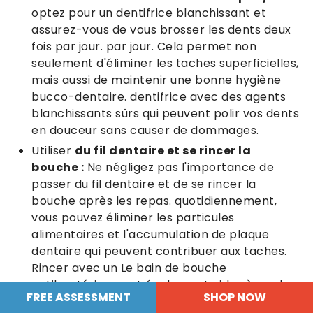
optez pour un dentifrice blanchissant et
assurez-vous de vous brosser les dents deux
fois par jour. par jour. Cela permet non
seulement d'éliminer les taches superficielles,
mais aussi de maintenir une bonne hygiène
bucco-dentaire. dentifrice avec des agents
blanchissants sûrs qui peuvent polir vos dents
en douceur sans causer de dommages.
Utiliser
du fil dentaire et se rincer la
bouche :
Ne négligez pas l'importance de
passer du fil dentaire et de se rincer la
bouche après les repas. quotidiennement,
vous pouvez éliminer les particules
alimentaires et l'accumulation de plaque
dentaire qui peuvent contribuer aux taches.
Rincer avec un Le bain de bouche
antibactérien peut également aider à garder
FREE
ASSESSMENT
SHOP
NOW
votre bouche fraîche et à réduire davantage