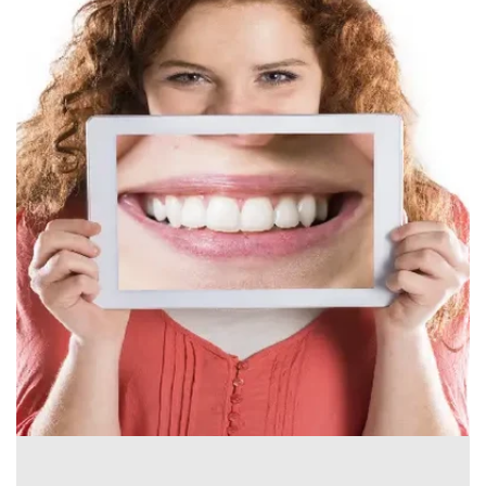
Canada
English
Europe
Italy
English
Portugal
Portuguese