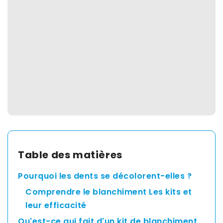
Spain
English
France
English
Netherland
English
Table des matières
Pourquoi les dents se décolorent-elles ?
Switzerland
Comprendre le blanchiment Les kits et
English
leur efficacité
Qu'est-ce qui fait d'un kit de blanchiment