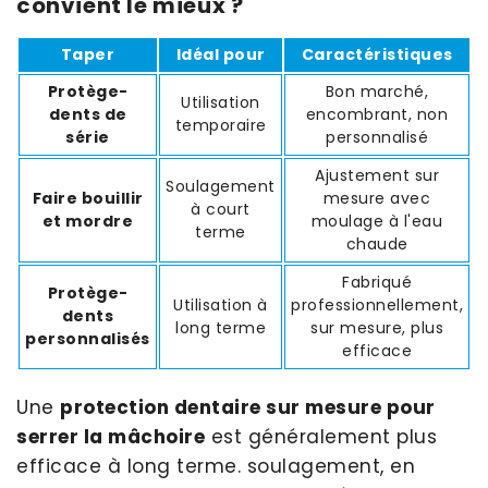
convient le mieux ?
Taper
Idéal pour
Caractéristiques
Protège-
Bon marché,
Utilisation
dents de
encombrant, non
temporaire
série
personnalisé
Ajustement sur
Soulagement
Faire bouillir
mesure avec
à court
et mordre
moulage à l'eau
terme
chaude
Fabriqué
Protège-
Utilisation à
professionnellement,
dents
long terme
sur mesure, plus
personnalisés
efficace
Une
protection dentaire sur mesure pour
serrer la mâchoire
est généralement plus
efficace à long terme. soulagement, en