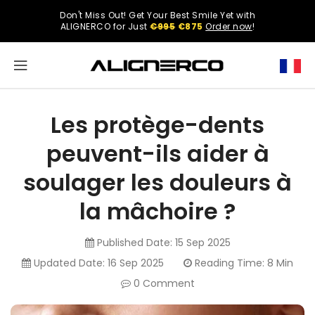
ONTENT
Don't Miss Out! Get Your Best Smile Yet with
Select
ALIGNERCO for Just
€995
€875
Order now
!
your
region.
North
America
Les protège-dents
United
peuvent-ils aider à
States
soulager les douleurs à
la mâchoire ?
English
Published Date:
15 Sep 2025
Updated Date:
16 Sep 2025
Reading Time: 8 Min
0 Comment
Spanish