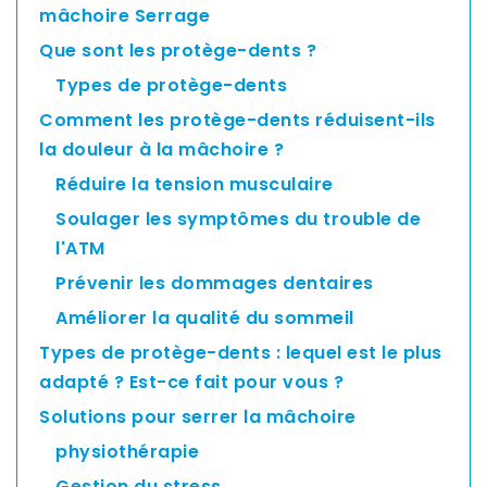
mâchoire Serrage
Asia
Pacific
Que sont les protège-dents ?
Types de protège-dents
Comment les protège-dents réduisent-ils
Australia
la douleur à la mâchoire ?
Réduire la tension musculaire
Soulager les symptômes du trouble de
New
l'ATM
Zealand
Prévenir les dommages dentaires
Améliorer la qualité du sommeil
Types de protège-dents : lequel est le plus
Malaysia
adapté ? Est-ce fait pour vous ?
Solutions pour serrer la mâchoire
physiothérapie
Gestion du stress