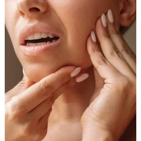
Canada
English
Europe
Italy
English
Portugal
Portuguese