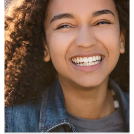
Canada
English
Europe
Italy
English
Portugal
Portuguese