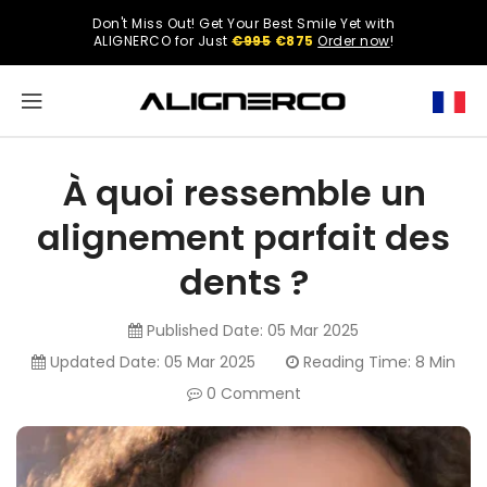
ONTENT
Don't Miss Out! Get Your Best Smile Yet with
Select
ALIGNERCO for Just
€995
€875
Order now
!
your
region.
North
America
À quoi ressemble un
United
alignement parfait des
States
dents ?
Published Date:
05 Mar 2025
English
Updated Date:
05 Mar 2025
Reading Time: 8 Min
0 Comment
Spanish