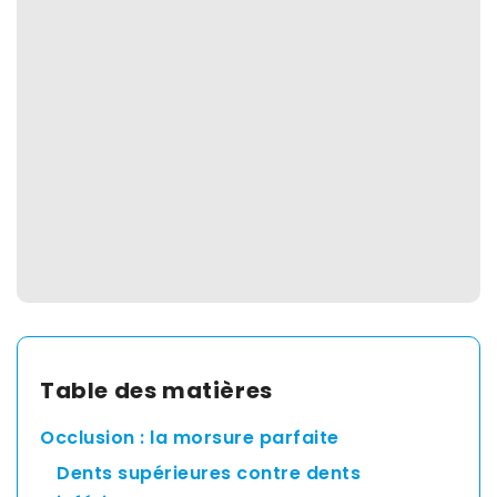
Spain
English
France
English
Netherland
English
Table des matières
Switzerland
Occlusion : la morsure parfaite
English
Dents supérieures contre dents